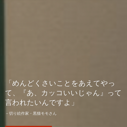
【3/7(土)開催】JIA建築文化講演会
「めんどくさいことをあえてやっ
「淺井裕介 展星屑の子どもたち」
「建築家・内海慎介 佐川美術館を語
て、『あ、カッコいいじゃん』って
アーティストトーク記録
る」
言われたいんですよ」
金津創作の森美術館で開催されている淺井裕介さんのトーク記録
－福井県立美術館講堂
－切り絵作家・黒猫モモさん