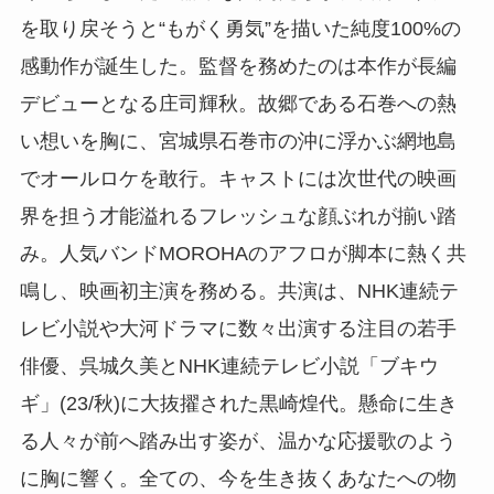
を取り戻そうと“もがく勇気”を描いた純度100%の
感動作が誕生した。監督を務めたのは本作が長編
デビューとなる庄司輝秋。故郷である石巻への熱
い想いを胸に、宮城県石巻市の沖に浮かぶ網地島
でオールロケを敢行。キャストには次世代の映画
界を担う才能溢れるフレッシュな顔ぶれが揃い踏
み。人気バンドMOROHAのアフロが脚本に熱く共
鳴し、映画初主演を務める。共演は、NHK連続テ
レビ小説や大河ドラマに数々出演する注目の若手
俳優、呉城久美とNHK連続テレビ小説「ブキウ
ギ」(23/秋)に大抜擢された黒崎煌代。懸命に生き
る人々が前へ踏み出す姿が、温かな応援歌のよう
に胸に響く。全ての、今を生き抜くあなたへの物