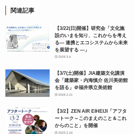
関連記事
【3/22(日)開催】研究会「文化施
設のいまを知り、これからを考え
る― 連携とエコシステムから未来
を展望する ―」
2026.3.4
【3/7(土)開催】JIA建築文化講演
会「建築家・内海慎介 佐川美術館
を語る」＠福井県立美術館
2026.2.21
【3/2】ZEN AIR EIHEIJI「アフタ
ートーク～このまえのこと＆これ
からのこと」を開催
2025.2.24